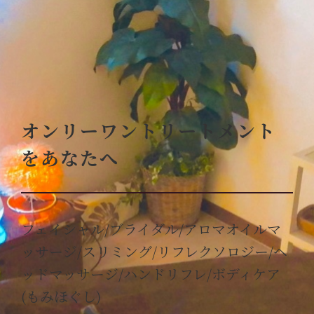
オンリーワントリートメント
をあなたへ
フェイシャル/ブライダル/アロマオイルマ
ッサージ/スリミング/リフレクソロジー/ヘ
ッドマッサージ/ハンドリフレ/ボディケア
(もみほぐし)